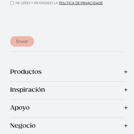
HE LEÍDO Y ENTENDIDO LA
POLITICA DE PRIVACIDADE
Enviar
Productos
Mas Vendidos
Cocina
Cuchillos
Vajillas
Electrodomésticos
Inspiración
Recetas
Blog
Royal TV
Revista Royal Prestige
Programa d
Apoyo
Contáctanos
Quienes Somos
Garantía Royal Prestige
P
®
Negocio