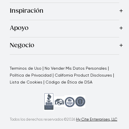
Mas Vendidos
Cocina
Cuchillos
Vajillas
Electrodomésticos
Inspiración
Recetas
Blog
Royal TV
Revista Royal Prestige
Programa d
Apoyo
Contáctanos
Quienes Somos
Garantía Royal Prestige
P
®
Negocio
Por qué elegirnos
Cómo te apoyamos
Blogs - Oportunid
|
|
Terminos de Uso
No Vender Mis Datos Personales
|
|
Política de Privacidad
California Product Disclosures
|
Lista de Cookies
Código de Ética de DSA
Todos los derechos reservados ©2026
Hy Cite Enterprises, LLC