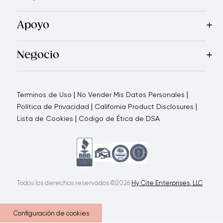
Recetas
Blog
Royal TV
Revista Royal Prestige
Programa d
Apoyo
Contáctanos
Quienes Somos
Garantía Royal Prestige
P
®
Negocio
Por qué elegirnos
Cómo te apoyamos
Blogs - Oportunid
|
|
Terminos de Uso
No Vender Mis Datos Personales
|
|
Política de Privacidad
California Product Disclosures
|
Lista de Cookies
Código de Ética de DSA
Todos los derechos reservados ©2026
Hy Cite Enterprises, LLC
Configuración de cookies