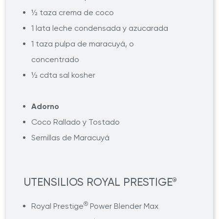
½ taza crema de coco
1 lata leche condensada y azucarada
1 taza pulpa de maracuyá, o
concentrado
½ cdta sal kosher
Adorno
Coco Rallado y Tostado
Semillas de Maracuyá
UTENSILIOS ROYAL PRESTIGE
®
®
Royal Prestige
Power Blender Max