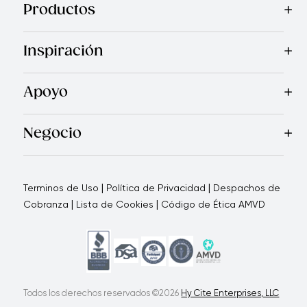
Productos
Mas Vendidos
Cocina
Cuchillos
Vajillas
Electrodomésticos
Inspiración
Recetas
Blog
Royal TV
Revista Royal Prestige
Programa d
Apoyo
Contáctanos
Quienes Somos
Garantía Royal Prestige
P
®
Negocio
Por qué elegirnos
Cómo te apoyamos
Blogs - Oportunid
|
|
Terminos de Uso
Política de Privacidad
Despachos de
|
|
Cobranza
Lista de Cookies
Código de Ética AMVD
Todos los derechos reservados ©2026
Hy Cite Enterprises, LLC