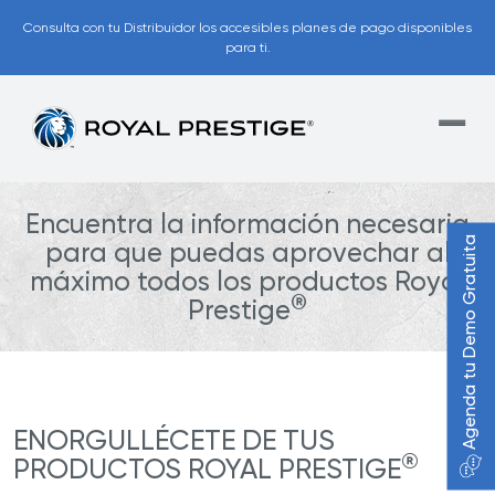
Consulta con tu Distribuidor los accesibles planes de pago disponibles
para ti.
Encuentra la información necesaria
Agenda tu Demo Gratuita
para que puedas aprovechar al
máximo todos los productos Royal
®
Prestige
ENORGULLÉCETE DE TUS
®
PRODUCTOS ROYAL PRESTIGE