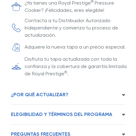
®
¿Ya tienes una Royal Prestige
Pressure
Cooker? ¡Felicidades, eres elegible!
Contacta a tu Distribuidor Autorizado
Independiente y comienza tu proceso de
actualización.
Adquiere la nueva tapa a un precio especial.
Disfruta tu tapa actualizada con toda la
confianza y la cobertura de garantía limitada
®
de Royal Prestige
.
¿POR QUÉ ACTUALIZAR?
ELEGIBILIDAD Y TÉRMINOS DEL PROGRAMA
Precio exclusivo de lealtad: Actualiza a un
precio especial para Clientes leales.
Diseño innovador: Experimenta una nueva
PREGUNTAS FRECUENTES
Disponible exclusivamente para Clientes que han