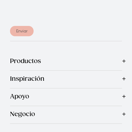
Enviar
Productos
Mas Vendidos
Cocina
Cubiertos
Accesorios
Cuchillos
Inspiración
Recetas
Blog
Revista Royal Prestige
Programa de Referi
Apoyo
Garantía Royal Prestige
Quienes Somos
Política de Ca
®
Negocio
Por qué elegirnos
Cómo te apoyamos
Blogs - Oportunid