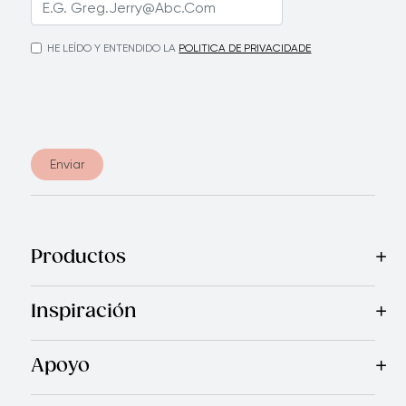
HE LEÍDO Y ENTENDIDO LA
POLITICA DE PRIVACIDADE
Enviar
Productos
Mas Vendidos
Cocina
Cubiertos
Accesorios
Cuchillos
Inspiración
Recetas
Blog
Revista Royal Prestige
Programa de Referi
Apoyo
Garantía Royal Prestige
Quienes Somos
Política de Ca
®