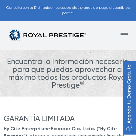
Consulta con tu Distribuidor los accesibles planes de pago disponibles
para ti.
Encuentra la información necesaria
Agenda tu Demo Gratuita
para que puedas aprovechar al
máximo todos los productos Royal
®
Prestige
GARANTÍA LIMITADA
Hy Cite Enterprises-Ecuador Cia. Ltda. (“Hy Cite
Ecuador”)
, otorga al propietario/consumidor final del