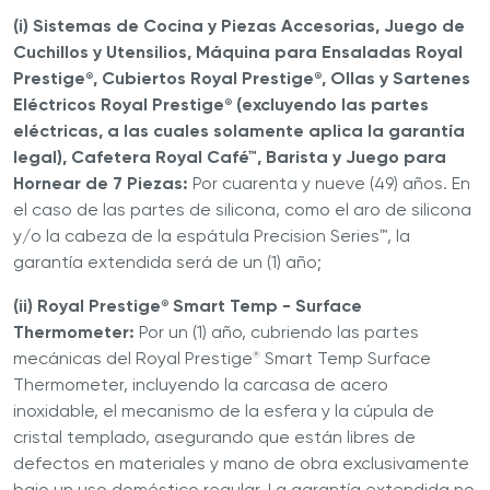
(i) Sistemas de Cocina y Piezas Accesorias, Juego de
Cuchillos y Utensilios, Máquina para Ensaladas Royal
Prestige
, Cubiertos Royal Prestige
, Ollas y Sartenes
®
®
Eléctricos Royal Prestige
(excluyendo las partes
®
eléctricas, a las cuales solamente aplica la garantía
legal), Cafetera Royal Café™, Barista y Juego para
Hornear de 7 Piezas:
Por cuarenta y nueve (49) años. En
el caso de las partes de silicona, como el aro de silicona
y/o la cabeza de la espátula Precision Series™, la
garantía extendida será de un (1) año;
(ii) Royal Prestige
Smart Temp - Surface
®
Thermometer:
Por un (1) año, cubriendo las partes
mecánicas del Royal Prestige
Smart Temp Surface
®
Thermometer, incluyendo la carcasa de acero
inoxidable, el mecanismo de la esfera y la cúpula de
cristal templado, asegurando que están libres de
defectos en materiales y mano de obra exclusivamente
bajo un uso doméstico regular. La garantía extendida no