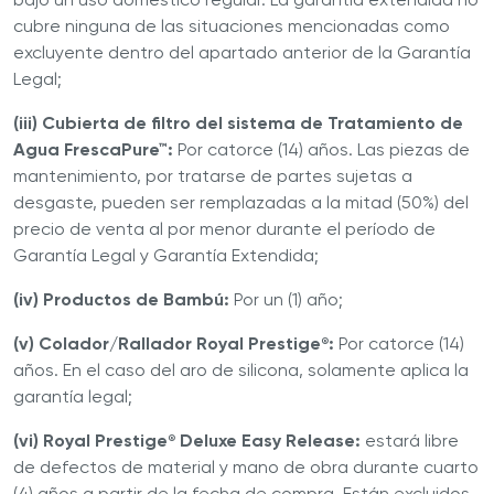
cubre ninguna de las situaciones mencionadas como
excluyente dentro del apartado anterior de la Garantía
Legal;
(iii) Cubierta de filtro del sistema de Tratamiento de
Agua FrescaPure™:
Por catorce (14) años. Las piezas de
mantenimiento, por tratarse de partes sujetas a
desgaste, pueden ser remplazadas a la mitad (50%) del
precio de venta al por menor durante el período de
Garantía Legal y Garantía Extendida;
(iv) Productos de Bambú:
Por un (1) año;
(v) Colador/Rallador Royal Prestige
:
Por catorce (14)
®
años. En el caso del aro de silicona, solamente aplica la
garantía legal;
(vi) Royal Prestige
Deluxe Easy Release:
estará libre
®
de defectos de material y mano de obra durante cuarto
(4) años a partir de la fecha de compra. Están excluidos