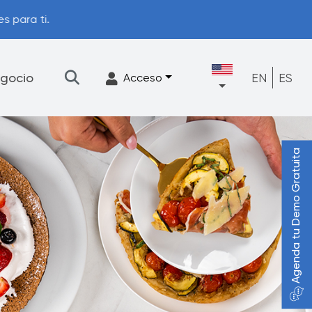
s para ti.
gocio
EN
ES
Acceso
Agenda tu Demo Gratuita
★
Filtración
Accesorios
FrescaFlow Apoyo
Programa de actualización