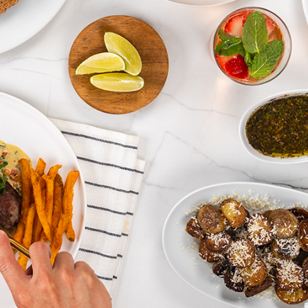
Blogs
r Max
Extractor de Jugos Royal Prestige
®